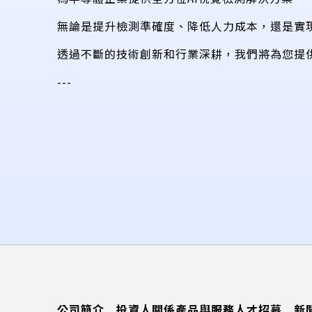
無論是提升檢測準確度、降低人力成本，還是實現
透過不斷的技術創新和行業深耕，我們將為您提
---
公司簡介
投資人關係
產品與服務
人才招募
新