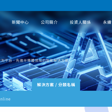
新聞中心
公司簡介
投資人關係
永續
檢測平台 - 先進半導體領域的智能解決方案
解決方案 / 分類名稱
Inline