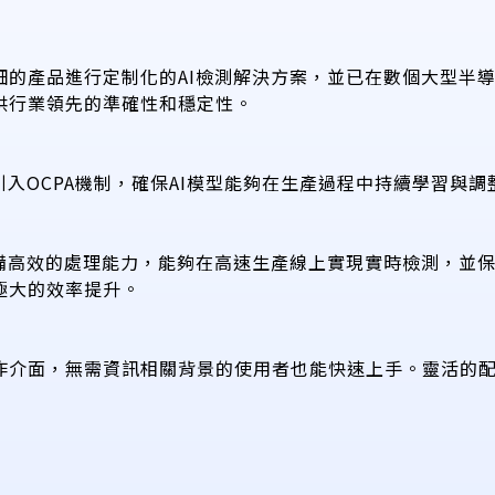
細的產品進行定制化的AI檢測解決方案，並已在數個大型半
供行業領先的準確性和穩定性。
引入OCPA機制，確保AI模型能夠在生產過程中持續學習與
具備高效的處理能力，能夠在高速生產線上實現實時檢測，並
極大的效率提升。
作介面，無需資訊相關背景的使用者也能快速上手。靈活的