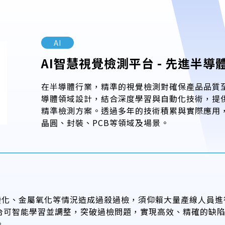
AI
AI智慧視覺檢測平台 - 先進半
在半導體行業，精準的視覺檢測對確保產品品質至
導體領域設計，結合深度學習與自動化技術，提供
精準檢測方案。透過多年的技術積累與實際應用
晶圓、封裝、PCB等領域及場景。
料變化、金屬氧化等情況造成過殺過檢，須仰賴大量產線人員
平台可智能學習並調整，突破過檢問題，實現高效、精確的缺
。