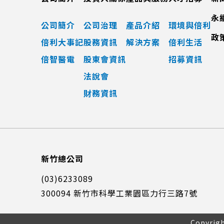
永
公司簡介
公司治理
產品介紹
環境與倍利
政
倍利大事記
股務資訊
解決方案
倍利生活
倍智醫電
股東會資訊
招募資訊
法說會
財務資訊
新竹總公司
(03)6233089
300094 新竹市科學工業園區力行三路7號
Copyrig