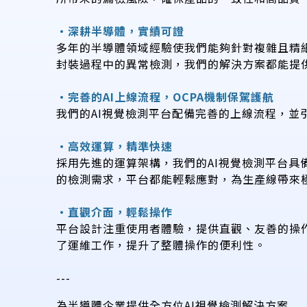
•深耕半導體，實績可證
多年的半導體領域經驗使我們能夠針對複雜且精
封裝過程中的異常檢測，我們的解決方案都能提
•完善的AI上線流程，OCPA機制保駕護航
我們的AI視覺檢測平台配備完善的上線流程，並
•高效運算，精準快速
採用先進的運算架構，我們的AI視覺檢測平台
的檢測需求，平台都能輕鬆應對，為生產線帶來
•直觀介面，輕鬆操作
平台設計注重使用者體驗，提供直觀、友善的操
了運維工作，提升了整體操作的便利性。
---
為半導體企業提供全方位AI視覺檢測解決方案