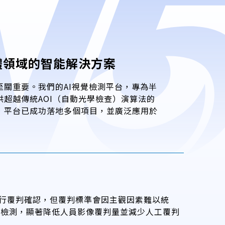
導體領域的智能解決方案
關重要。我們的AI視覺檢測平台，專為半
超越傳統AOI（自動光學檢查）演算法的
，平台已成功落地多個項目，並廣泛應用於
進行覆判確認，但覆判標準會因主觀因素難以統
陷檢測，顯著降低人員影像覆判量並減少人工覆判