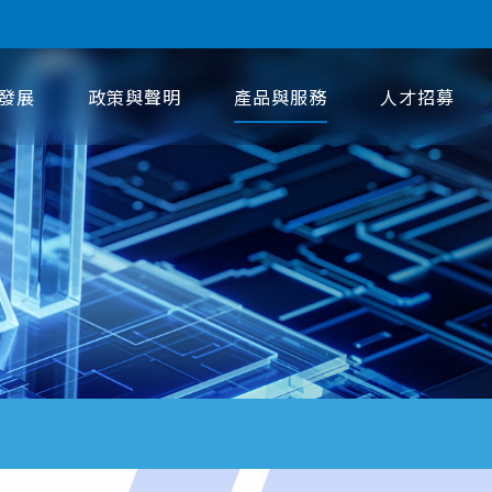
發展
政策與聲明
產品與服務
人才招募