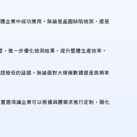
導體企業中成功應用。無論是晶圓缺陷檢測，還是
調整，進一步優化檢測結果，提升整體生產效率。
保證極低的延遲。無論面對大規模數據還是高頻率
配置選項讓企業可以根據具體需求進行定制，簡化