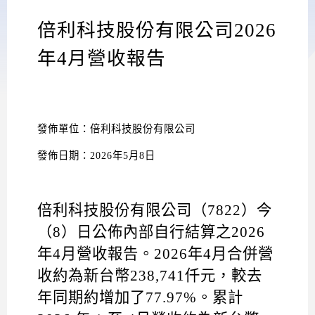
倍利科技股份有限公司
2026
年
4
月營收報告
發佈單位：倍利科技股份有限公司
發佈日期：
2026
年
5
月
8
日
倍利科技股份有限公司（
7822
）今
（
8
）日公佈內部自行結算之
2026
年
4
月營收報告。
2026
年
4
月合併營
收約為新台幣
238,741
仟元，較去
年同期約增加了
77.97%
。累計