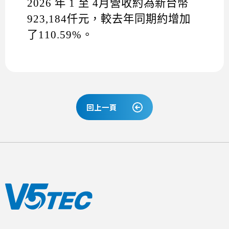
2026
年
1
至
4
月營收約為新台幣
923,184
仟元，較去年同期約增加
了
110.59%
。
回上一頁