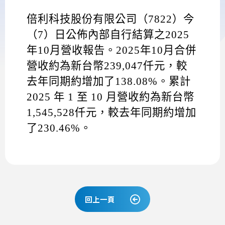
倍利科技股份有限公司（
7822
）今
（
7
）日公佈內部自行結算之
2025
年
10
月營收報告。
2025
年
10
月合併
營收約為新台幣
239,047
仟元，較
去年同期約增加了
138.08%
。累計
2025
年
1
至
10
月營收約為新台幣
1,545,528
仟元，較去年同期約增加
了
230.46%
。
回上一頁